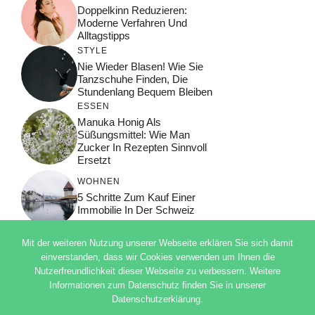
Doppelkinn Reduzieren:
Moderne Verfahren Und
Alltagstipps
STYLE
Nie Wieder Blasen! Wie Sie
Tanzschuhe Finden, Die
Stundenlang Bequem Bleiben
ESSEN
Manuka Honig Als
Süßungsmittel: Wie Man
Zucker In Rezepten Sinnvoll
Ersetzt
WOHNEN
5 Schritte Zum Kauf Einer
Immobilie In Der Schweiz
Mit der weiteren Nutzung unserer Webseite erklären Sie sich damit
einverstanden, dass wir Cookies verwenden um Ihnen die
Nutzerfreundlichkeit dieser Webseite zu verbessern. Weitere
© 2026 ADSIMPLE
Informationen zum Datenschutz finden Sie in unserer
DATENSCHUTZERKLÄRUNG
Datenschutzerklärung.
IMPRESSUM