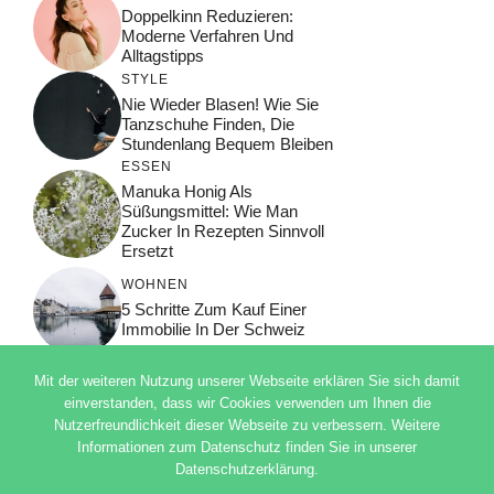
Doppelkinn Reduzieren:
Moderne Verfahren Und
Alltagstipps
STYLE
Nie Wieder Blasen! Wie Sie
Tanzschuhe Finden, Die
Stundenlang Bequem Bleiben
ESSEN
Manuka Honig Als
Süßungsmittel: Wie Man
Zucker In Rezepten Sinnvoll
Ersetzt
WOHNEN
5 Schritte Zum Kauf Einer
Immobilie In Der Schweiz
Mit der weiteren Nutzung unserer Webseite erklären Sie sich damit
einverstanden, dass wir Cookies verwenden um Ihnen die
Nutzerfreundlichkeit dieser Webseite zu verbessern. Weitere
© 2026 ADSIMPLE
Informationen zum Datenschutz finden Sie in unserer
DATENSCHUTZERKLÄRUNG
Datenschutzerklärung.
IMPRESSUM