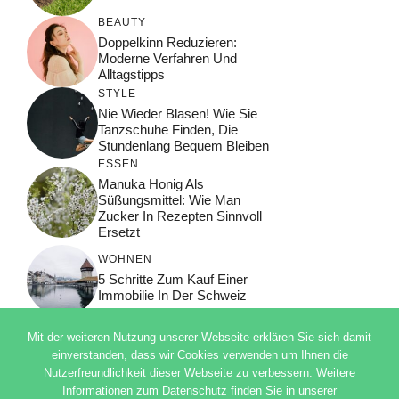
BEAUTY
Doppelkinn Reduzieren:
Moderne Verfahren Und
Alltagstipps
STYLE
Nie Wieder Blasen! Wie Sie
Tanzschuhe Finden, Die
Stundenlang Bequem Bleiben
ESSEN
Manuka Honig Als
Süßungsmittel: Wie Man
Zucker In Rezepten Sinnvoll
Ersetzt
WOHNEN
5 Schritte Zum Kauf Einer
Immobilie In Der Schweiz
Mit der weiteren Nutzung unserer Webseite erklären Sie sich damit
einverstanden, dass wir Cookies verwenden um Ihnen die
Nutzerfreundlichkeit dieser Webseite zu verbessern. Weitere
© 2026 ADSIMPLE
Informationen zum Datenschutz finden Sie in unserer