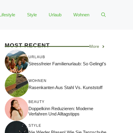
Lifestyle
Style
Urlaub
Wohnen
MOST RECENT
More
URLAUB
Stressfreier Familienurlaub: So Gelingt’s
WOHNEN
Rasenkanten Aus Stahl Vs. Kunststoff
BEAUTY
Doppelkinn Reduzieren: Moderne
Verfahren Und Alltagstipps
STYLE
Nie Wieder Blasen! Wie Sie Tanzschuhe