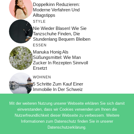
Doppelkinn Reduzieren:
Moderne Verfahren Und
Alltagstipps
STYLE
Nie Wieder Blasen! Wie Sie
Tanzschuhe Finden, Die
Stundenlang Bequem Bleiben
ESSEN
Manuka Honig Als
Süßungsmittel: Wie Man
Zucker In Rezepten Sinnvoll
Ersetzt
WOHNEN
5 Schritte Zum Kauf Einer
Immobilie In Der Schweiz
Mit der weiteren Nutzung unserer Webseite erklären Sie sich damit
einverstanden, dass wir Cookies verwenden um Ihnen die
Nutzerfreundlichkeit dieser Webseite zu verbessern. Weitere
© 2026 ADSIMPLE
Informationen zum Datenschutz finden Sie in unserer
DATENSCHUTZERKLÄRUNG
Datenschutzerklärung.
IMPRESSUM