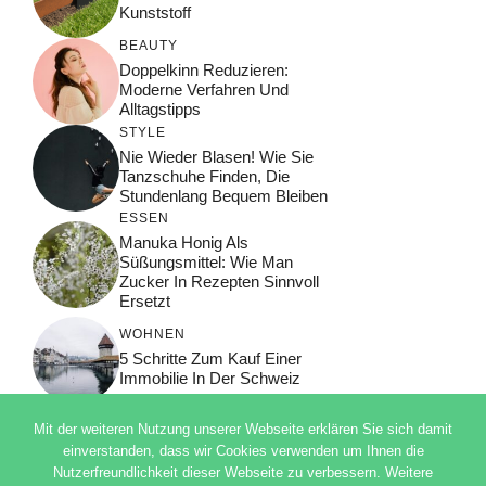
Kunststoff
BEAUTY
Doppelkinn Reduzieren:
Moderne Verfahren Und
Alltagstipps
STYLE
Nie Wieder Blasen! Wie Sie
Tanzschuhe Finden, Die
Stundenlang Bequem Bleiben
ESSEN
Manuka Honig Als
Süßungsmittel: Wie Man
Zucker In Rezepten Sinnvoll
Ersetzt
WOHNEN
5 Schritte Zum Kauf Einer
Immobilie In Der Schweiz
Mit der weiteren Nutzung unserer Webseite erklären Sie sich damit
einverstanden, dass wir Cookies verwenden um Ihnen die
Nutzerfreundlichkeit dieser Webseite zu verbessern. Weitere