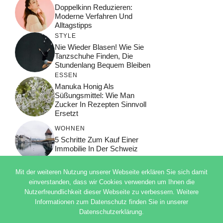
Doppelkinn Reduzieren:
Moderne Verfahren Und
Alltagstipps
STYLE
Nie Wieder Blasen! Wie Sie
Tanzschuhe Finden, Die
Stundenlang Bequem Bleiben
ESSEN
Manuka Honig Als
Süßungsmittel: Wie Man
Zucker In Rezepten Sinnvoll
Ersetzt
WOHNEN
5 Schritte Zum Kauf Einer
Immobilie In Der Schweiz
Mit der weiteren Nutzung unserer Webseite erklären Sie sich damit
einverstanden, dass wir Cookies verwenden um Ihnen die
Nutzerfreundlichkeit dieser Webseite zu verbessern. Weitere
© 2026 ADSIMPLE
Informationen zum Datenschutz finden Sie in unserer
DATENSCHUTZERKLÄRUNG
Datenschutzerklärung.
IMPRESSUM