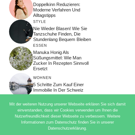
Doppelkinn Reduzieren:
Moderne Verfahren Und
Alltagstipps
STYLE
Nie Wieder Blasen! Wie Sie
Tanzschuhe Finden, Die
Stundenlang Bequem Bleiben
ESSEN
Manuka Honig Als
Süßungsmittel: Wie Man
Zucker In Rezepten Sinnvoll
Ersetzt
WOHNEN
5 Schritte Zum Kauf Einer
Immobilie In Der Schweiz
Mit der weiteren Nutzung unserer Webseite erklären Sie sich damit
einverstanden, dass wir Cookies verwenden um Ihnen die
Nutzerfreundlichkeit dieser Webseite zu verbessern. Weitere
© 2026 ADSIMPLE
Informationen zum Datenschutz finden Sie in unserer
DATENSCHUTZERKLÄRUNG
Datenschutzerklärung.
IMPRESSUM