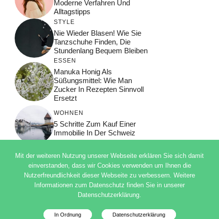
Moderne Verfahren Und
Alltagstipps
STYLE
Nie Wieder Blasen! Wie Sie
Tanzschuhe Finden, Die
Stundenlang Bequem Bleiben
ESSEN
Manuka Honig Als
Süßungsmittel: Wie Man
Zucker In Rezepten Sinnvoll
Ersetzt
WOHNEN
5 Schritte Zum Kauf Einer
Immobilie In Der Schweiz
Mit der weiteren Nutzung unserer Webseite erklären Sie sich damit
einverstanden, dass wir Cookies verwenden um Ihnen die
Nutzerfreundlichkeit dieser Webseite zu verbessern. Weitere
© 2026 ADSIMPLE
Informationen zum Datenschutz finden Sie in unserer
DATENSCHUTZERKLÄRUNG
Datenschutzerklärung.
IMPRESSUM
Deutsch
In Ordnung
Datenschutzerklärung
Datenschutzinfo