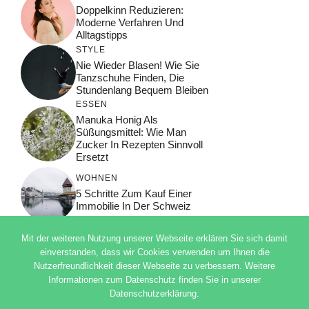
Doppelkinn Reduzieren:
Moderne Verfahren Und
Alltagstipps
STYLE
Nie Wieder Blasen! Wie Sie
Tanzschuhe Finden, Die
Stundenlang Bequem Bleiben
ESSEN
Manuka Honig Als
Süßungsmittel: Wie Man
Zucker In Rezepten Sinnvoll
Ersetzt
WOHNEN
5 Schritte Zum Kauf Einer
Immobilie In Der Schweiz
Mit der weiteren Nutzung unserer Webseite erklären Sie sich damit
einverstanden, dass wir Cookies verwenden um Ihnen die
Nutzerfreundlichkeit dieser Webseite zu verbessern. Weitere
© 2026 ADSIMPLE
Informationen zum Datenschutz finden Sie in unserer
DATENSCHUTZERKLÄRUNG
Datenschutzerklärung.
IMPRESSUM