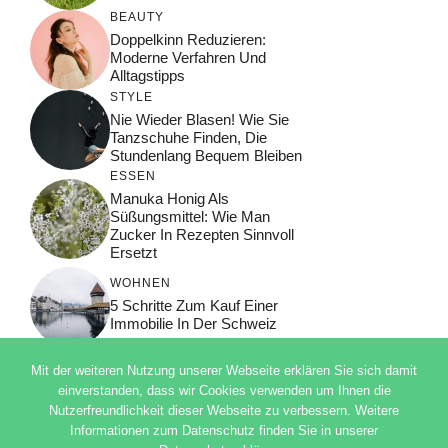
BEAUTY
Doppelkinn Reduzieren:
Moderne Verfahren Und
Alltagstipps
STYLE
Nie Wieder Blasen! Wie Sie
Tanzschuhe Finden, Die
Stundenlang Bequem Bleiben
ESSEN
Manuka Honig Als
Süßungsmittel: Wie Man
Zucker In Rezepten Sinnvoll
Ersetzt
WOHNEN
5 Schritte Zum Kauf Einer
Immobilie In Der Schweiz
Mit der weiteren Nutzung unserer Webseite erklären Sie sich damit
einverstanden, dass wir Cookies verwenden um Ihnen die
Nutzerfreundlichkeit dieser Webseite zu verbessern. Weitere
© 2026 ADSIMPLE
Informationen zum Datenschutz finden Sie in unserer
DATENSCHUTZERKLÄRUNG