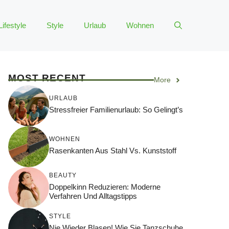
Lifestyle
Style
Urlaub
Wohnen
MOST RECENT
More
URLAUB
Stressfreier Familienurlaub: So Gelingt’s
WOHNEN
Rasenkanten Aus Stahl Vs. Kunststoff
BEAUTY
Doppelkinn Reduzieren: Moderne
Verfahren Und Alltagstipps
STYLE
Nie Wieder Blasen! Wie Sie Tanzschuhe