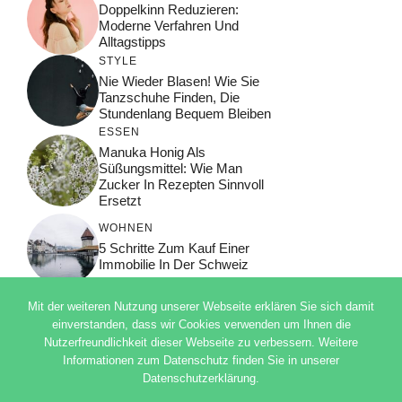
Doppelkinn Reduzieren:
Moderne Verfahren Und
Alltagstipps
STYLE
Nie Wieder Blasen! Wie Sie
Tanzschuhe Finden, Die
Stundenlang Bequem Bleiben
ESSEN
Manuka Honig Als
Süßungsmittel: Wie Man
Zucker In Rezepten Sinnvoll
Ersetzt
WOHNEN
5 Schritte Zum Kauf Einer
Immobilie In Der Schweiz
Mit der weiteren Nutzung unserer Webseite erklären Sie sich damit
einverstanden, dass wir Cookies verwenden um Ihnen die
Nutzerfreundlichkeit dieser Webseite zu verbessern. Weitere
© 2026 ADSIMPLE
Informationen zum Datenschutz finden Sie in unserer
DATENSCHUTZERKLÄRUNG
Datenschutzerklärung.
IMPRESSUM