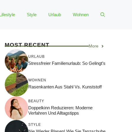
Lifestyle
Style
Urlaub
Wohnen
MOST RECENT
More
URLAUB
Stressfreier Familienurlaub: So Gelingt’s
WOHNEN
Rasenkanten Aus Stahl Vs. Kunststoff
BEAUTY
Doppelkinn Reduzieren: Moderne
Verfahren Und Alltagstipps
STYLE
Nie Wieder Blasen! Wie Sie Tanzschuhe