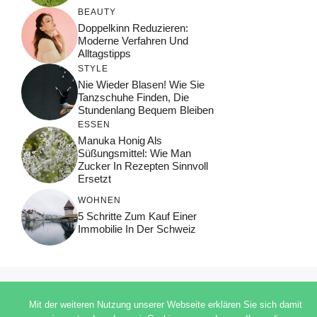
BEAUTY
Doppelkinn Reduzieren:
Moderne Verfahren Und
Alltagstipps
STYLE
Nie Wieder Blasen! Wie Sie
Tanzschuhe Finden, Die
Stundenlang Bequem Bleiben
ESSEN
Manuka Honig Als
Süßungsmittel: Wie Man
Zucker In Rezepten Sinnvoll
Ersetzt
WOHNEN
5 Schritte Zum Kauf Einer
Immobilie In Der Schweiz
© 2026 ADSIMPLE
Mit der weiteren Nutzung unserer Webseite erklären Sie sich damit
DATENSCHUTZERKLÄRUNG