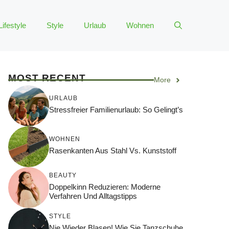
Lifestyle
Style
Urlaub
Wohnen
MOST RECENT
More
URLAUB
Stressfreier Familienurlaub: So Gelingt’s
WOHNEN
Rasenkanten Aus Stahl Vs. Kunststoff
BEAUTY
Doppelkinn Reduzieren: Moderne
Verfahren Und Alltagstipps
STYLE
Nie Wieder Blasen! Wie Sie Tanzschuhe