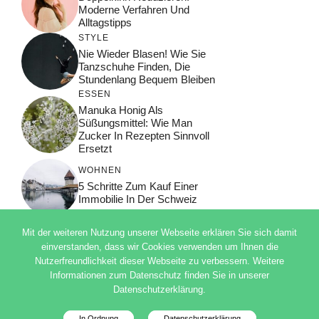
Moderne Verfahren Und
Alltagstipps
STYLE
Nie Wieder Blasen! Wie Sie
Tanzschuhe Finden, Die
Stundenlang Bequem Bleiben
ESSEN
Manuka Honig Als
Süßungsmittel: Wie Man
Zucker In Rezepten Sinnvoll
Ersetzt
WOHNEN
5 Schritte Zum Kauf Einer
Immobilie In Der Schweiz
Mit der weiteren Nutzung unserer Webseite erklären Sie sich damit
einverstanden, dass wir Cookies verwenden um Ihnen die
Nutzerfreundlichkeit dieser Webseite zu verbessern. Weitere
© 2026 ADSIMPLE
Informationen zum Datenschutz finden Sie in unserer
DATENSCHUTZERKLÄRUNG
Datenschutzerklärung.
IMPRESSUM
Deutsch
In Ordnung
Datenschutzerklärung