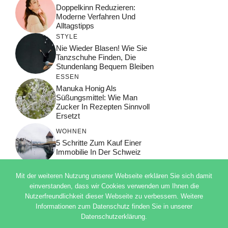
Doppelkinn Reduzieren:
Moderne Verfahren Und
Alltagstipps
STYLE
Nie Wieder Blasen! Wie Sie
Tanzschuhe Finden, Die
Stundenlang Bequem Bleiben
ESSEN
Manuka Honig Als
Süßungsmittel: Wie Man
Zucker In Rezepten Sinnvoll
Ersetzt
WOHNEN
5 Schritte Zum Kauf Einer
Immobilie In Der Schweiz
Mit der weiteren Nutzung unserer Webseite erklären Sie sich damit
einverstanden, dass wir Cookies verwenden um Ihnen die
Nutzerfreundlichkeit dieser Webseite zu verbessern. Weitere
© 2026 ADSIMPLE
Informationen zum Datenschutz finden Sie in unserer
DATENSCHUTZERKLÄRUNG
Datenschutzerklärung.
IMPRESSUM