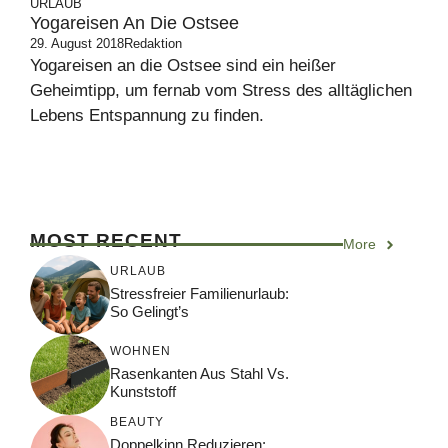
URLAUB
Yogareisen An Die Ostsee
29. August 2018
Redaktion
Yogareisen an die Ostsee sind ein heißer
Geheimtipp, um fernab vom Stress des alltäglichen
Lebens Entspannung zu finden.
MOST RECENT
More
URLAUB
Stressfreier Familienurlaub:
So Gelingt’s
WOHNEN
Rasenkanten Aus Stahl Vs.
Kunststoff
BEAUTY
Doppelkinn Reduzieren: