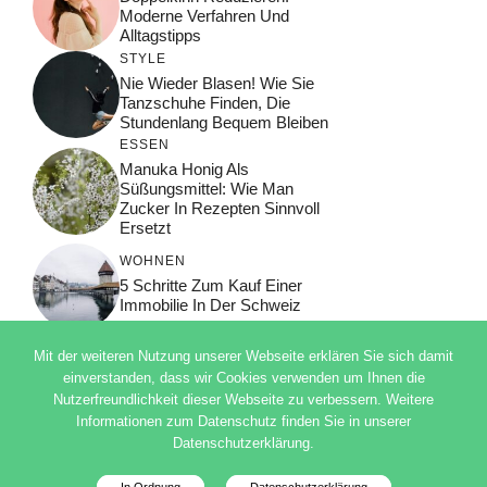
Moderne Verfahren Und
Alltagstipps
STYLE
Nie Wieder Blasen! Wie Sie
Tanzschuhe Finden, Die
Stundenlang Bequem Bleiben
ESSEN
Manuka Honig Als
Süßungsmittel: Wie Man
Zucker In Rezepten Sinnvoll
Ersetzt
WOHNEN
5 Schritte Zum Kauf Einer
Immobilie In Der Schweiz
Mit der weiteren Nutzung unserer Webseite erklären Sie sich damit
einverstanden, dass wir Cookies verwenden um Ihnen die
Nutzerfreundlichkeit dieser Webseite zu verbessern. Weitere
© 2026 ADSIMPLE
Informationen zum Datenschutz finden Sie in unserer
DATENSCHUTZERKLÄRUNG
Datenschutzerklärung.
IMPRESSUM
Deutsch