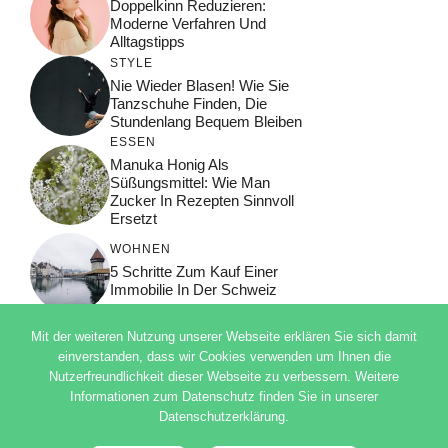
Doppelkinn Reduzieren:
Moderne Verfahren Und
Alltagstipps
STYLE
Nie Wieder Blasen! Wie Sie
Tanzschuhe Finden, Die
Stundenlang Bequem Bleiben
ESSEN
Manuka Honig Als
Süßungsmittel: Wie Man
Zucker In Rezepten Sinnvoll
Ersetzt
WOHNEN
5 Schritte Zum Kauf Einer
Immobilie In Der Schweiz
Mit der weiteren Nutzung unserer Webseite erklären Sie sich damit
einverstanden, dass wir Cookies verwenden um Ihnen die
Nutzerfreundlichkeit dieser Webseite zu verbessern. Weitere
© 2026 ADSIMPLE
Informationen zum Datenschutz finden Sie in unserer
DATENSCHUTZERKLÄRUNG
Datenschutzerklärung.
IMPRESSUM