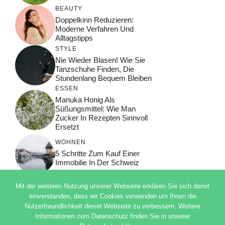
BEAUTY
Doppelkinn Reduzieren:
Moderne Verfahren Und
Alltagstipps
STYLE
Nie Wieder Blasen! Wie Sie
Tanzschuhe Finden, Die
Stundenlang Bequem Bleiben
ESSEN
Manuka Honig Als
Süßungsmittel: Wie Man
Zucker In Rezepten Sinnvoll
Ersetzt
WOHNEN
5 Schritte Zum Kauf Einer
Immobilie In Der Schweiz
Mit der weiteren Nutzung unserer Webseite erklären Sie sich damit
einverstanden, dass wir Cookies verwenden um Ihnen die
Nutzerfreundlichkeit dieser Webseite zu verbessern. Weitere
© 2026 ADSIMPLE
Informationen zum Datenschutz finden Sie in unserer
DATENSCHUTZERKLÄRUNG