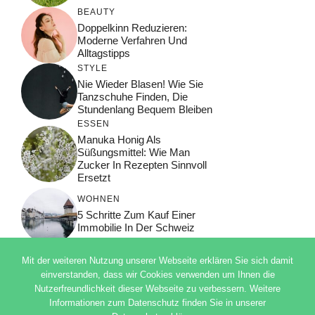
BEAUTY
Doppelkinn Reduzieren:
Moderne Verfahren Und
Alltagstipps
STYLE
Nie Wieder Blasen! Wie Sie
Tanzschuhe Finden, Die
Stundenlang Bequem Bleiben
ESSEN
Manuka Honig Als
Süßungsmittel: Wie Man
Zucker In Rezepten Sinnvoll
Ersetzt
WOHNEN
5 Schritte Zum Kauf Einer
Immobilie In Der Schweiz
Mit der weiteren Nutzung unserer Webseite erklären Sie sich damit
einverstanden, dass wir Cookies verwenden um Ihnen die
Nutzerfreundlichkeit dieser Webseite zu verbessern. Weitere
© 2026 ADSIMPLE
Informationen zum Datenschutz finden Sie in unserer
DATENSCHUTZERKLÄRUNG