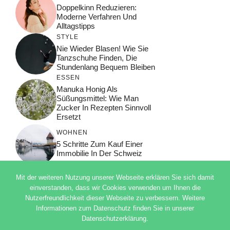
Doppelkinn Reduzieren:
Moderne Verfahren Und
Alltagstipps
STYLE
Nie Wieder Blasen! Wie Sie
Tanzschuhe Finden, Die
Stundenlang Bequem Bleiben
ESSEN
Manuka Honig Als
Süßungsmittel: Wie Man
Zucker In Rezepten Sinnvoll
Ersetzt
WOHNEN
5 Schritte Zum Kauf Einer
Immobilie In Der Schweiz
Mit der weiteren Nutzung unserer Webseite erklären Sie sich damit
einverstanden, dass wir Cookies verwenden um Ihnen die
Nutzerfreundlichkeit dieser Webseite zu verbessern. Weitere
© 2026 ADSIMPLE
Informationen zum Datenschutz finden Sie in unserer
DATENSCHUTZERKLÄRUNG
Datenschutzerklärung.
IMPRESSUM