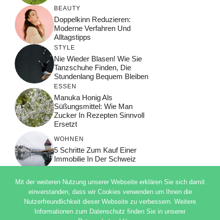
BEAUTY
Doppelkinn Reduzieren:
Moderne Verfahren Und
Alltagstipps
STYLE
Nie Wieder Blasen! Wie Sie
Tanzschuhe Finden, Die
Stundenlang Bequem Bleiben
ESSEN
Manuka Honig Als
Süßungsmittel: Wie Man
Zucker In Rezepten Sinnvoll
Ersetzt
WOHNEN
5 Schritte Zum Kauf Einer
Immobilie In Der Schweiz
Mit der weiteren Nutzung unserer Webseite erklären Sie sich damit
einverstanden, dass wir Cookies verwenden um Ihnen die
Nutzerfreundlichkeit dieser Webseite zu verbessern. Weitere
© 2026 ADSIMPLE
Informationen zum Datenschutz finden Sie in unserer
DATENSCHUTZERKLÄRUNG