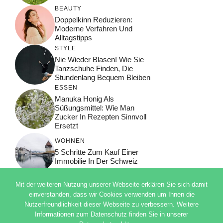
BEAUTY
Doppelkinn Reduzieren:
Moderne Verfahren Und
Alltagstipps
STYLE
Nie Wieder Blasen! Wie Sie
Tanzschuhe Finden, Die
Stundenlang Bequem Bleiben
ESSEN
Manuka Honig Als
Süßungsmittel: Wie Man
Zucker In Rezepten Sinnvoll
Ersetzt
WOHNEN
5 Schritte Zum Kauf Einer
Immobilie In Der Schweiz
Mit der weiteren Nutzung unserer Webseite erklären Sie sich damit
einverstanden, dass wir Cookies verwenden um Ihnen die
Nutzerfreundlichkeit dieser Webseite zu verbessern. Weitere
© 2026 ADSIMPLE
Informationen zum Datenschutz finden Sie in unserer
DATENSCHUTZERKLÄRUNG