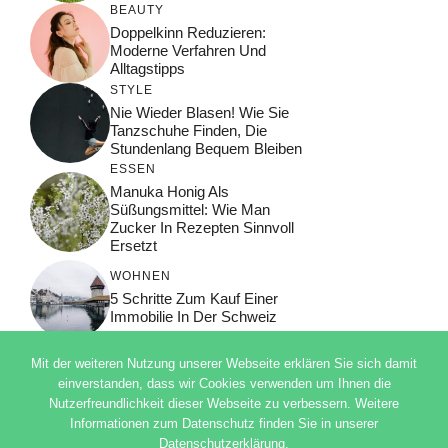
BEAUTY
Doppelkinn Reduzieren:
Moderne Verfahren Und
Alltagstipps
STYLE
Nie Wieder Blasen! Wie Sie
Tanzschuhe Finden, Die
Stundenlang Bequem Bleiben
ESSEN
Manuka Honig Als
Süßungsmittel: Wie Man
Zucker In Rezepten Sinnvoll
Ersetzt
WOHNEN
5 Schritte Zum Kauf Einer
Immobilie In Der Schweiz
Mit der weiteren Nutzung unserer Webseite erklären Sie sich damit
einverstanden, dass wir Cookies verwenden um Ihnen die
Nutzerfreundlichkeit dieser Webseite zu verbessern. Weitere
© 2026 ADSIMPLE
Informationen zum Datenschutz finden Sie in unserer
DATENSCHUTZERKLÄRUNG
Datenschutzerklärung.