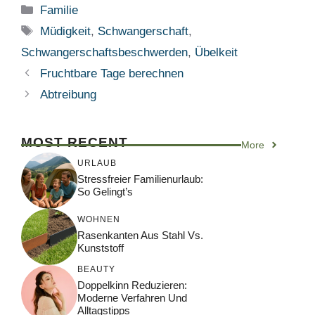
Kategorien
Familie
Schlagwörter
Müdigkeit
,
Schwangerschaft
,
Schwangerschaftsbeschwerden
,
Übelkeit
Fruchtbare Tage berechnen
Abtreibung
MOST RECENT
More
URLAUB
Stressfreier Familienurlaub:
So Gelingt’s
WOHNEN
Rasenkanten Aus Stahl Vs.
Kunststoff
BEAUTY
Doppelkinn Reduzieren:
Moderne Verfahren Und
Alltagstipps