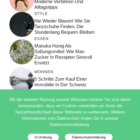
Moderne Verfahren Und
Alltagstipps
STYLE
Nie Wieder Blasen! Wie Sie
Tanzschuhe Finden, Die
Stundenlang Bequem Bleiben
ESSEN
Manuka Honig Als
Süßungsmittel: Wie Man
Zucker In Rezepten Sinnvoll
Ersetzt
WOHNEN
5 Schritte Zum Kauf Einer
Immobilie In Der Schweiz
Mit der weiteren Nutzung unserer Webseite erklären Sie sich damit
einverstanden, dass wir Cookies verwenden um Ihnen die
Nutzerfreundlichkeit dieser Webseite zu verbessern. Weitere
© 2026 ADSIMPLE
Informationen zum Datenschutz finden Sie in unserer
DATENSCHUTZERKLÄRUNG
Datenschutzerklärung.
IMPRESSUM
Deutsch
In Ordnung
Datenschutzerklärung
Datenschutzinfo