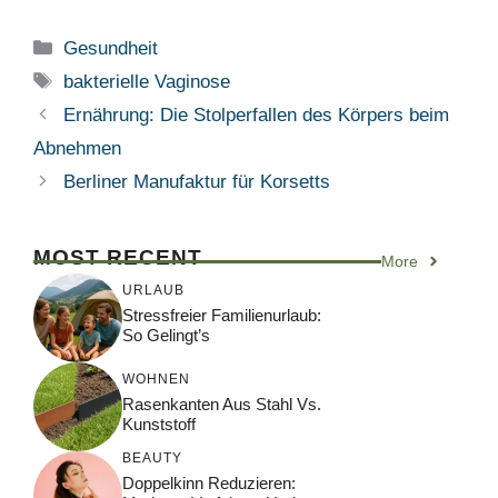
Kategorien
Gesundheit
Schlagwörter
bakterielle Vaginose
Ernährung: Die Stolperfallen des Körpers beim
Abnehmen
Berliner Manufaktur für Korsetts
MOST RECENT
More
URLAUB
Stressfreier Familienurlaub:
So Gelingt’s
WOHNEN
Rasenkanten Aus Stahl Vs.
Kunststoff
BEAUTY
Doppelkinn Reduzieren: