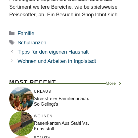
Sortiment weitere Bereiche, wie beispielsweise
Reisekoffer, ab. Ein Besuch im Shop lohnt sich.
Kategorien
Familie
Schlagwörter
Schulranzen
Tipps für den eigenen Haushalt
Wohnen und Arbeiten in Ingolstadt
MOST RECENT
More
URLAUB
Stressfreier Familienurlaub:
So Gelingt’s
WOHNEN
Rasenkanten Aus Stahl Vs.
Kunststoff
BEAUTY