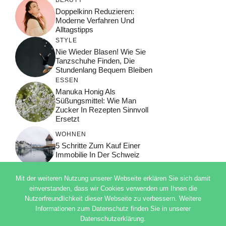
Doppelkinn Reduzieren:
Moderne Verfahren Und
Alltagstipps
STYLE
Nie Wieder Blasen! Wie Sie
Tanzschuhe Finden, Die
Stundenlang Bequem Bleiben
ESSEN
Manuka Honig Als
Süßungsmittel: Wie Man
Zucker In Rezepten Sinnvoll
Ersetzt
WOHNEN
5 Schritte Zum Kauf Einer
Immobilie In Der Schweiz
Mit der weiteren Nutzung unserer Webseite erklären Sie sich damit
einverstanden, dass wir Cookies verwenden um Ihnen die
Nutzerfreundlichkeit dieser Webseite zu verbessern. Weitere
© 2026 ADSIMPLE
Informationen zum Datenschutz finden Sie in unserer
DATENSCHUTZERKLÄRUNG
Datenschutzerklärung.
IMPRESSUM