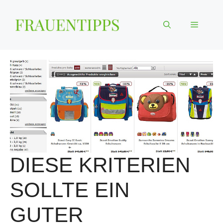
Zum
Inhalt
Menü
springen
DIESE KRITERIEN
SOLLTE EIN
GUTER