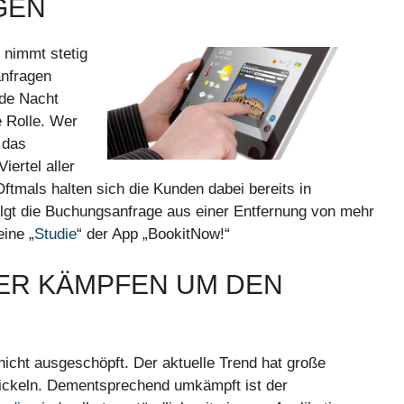
GEN
 nimmt stetig
anfragen
nde Nacht
 Rolle. Wer
 das
iertel aller
tmals halten sich die Kunden dabei bereits in
folgt die Buchungsanfrage aus einer Entfernung von mehr
ine „
Studie
“ der App „BookitNow!“
ER KÄMPFEN UM DEN
nicht ausgeschöpft. Der aktuelle Trend hat große
wickeln. Dementsprechend umkämpft ist der