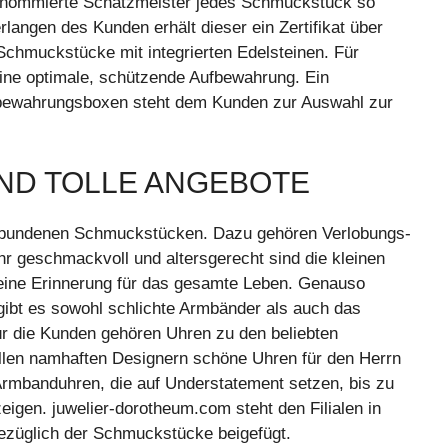
renommierte Schätzmeister jedes Schmuckstück so
Verlangen des Kunden erhält dieser ein Zertifikat über
 Schmuckstücke mit integrierten Edelsteinen. Für
ine optimale, schützende Aufbewahrung. Ein
fbewahrungsboxen steht dem Kunden zur Auswahl zur
ND TOLLE ANGEBOTE
sgebundenen Schmuckstücken. Dazu gehören Verlobungs-
hr geschmackvoll und altersgerecht sind die kleinen
eine Erinnerung für das gesamte Leben. Genauso
gibt es sowohl schlichte Armbänder als auch das
r die Kunden gehören Uhren zu den beliebten
allen namhaften Designern schöne Uhren für den Herrn
Armbanduhren, die auf Understatement setzen, bis zu
eigen. juwelier-dorotheum.com steht den Filialen in
bezüglich der Schmuckstücke beigefügt.