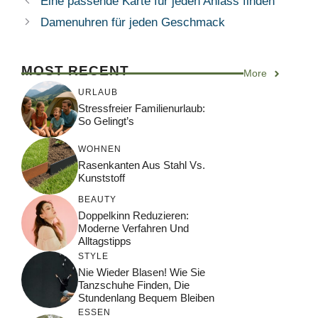
Eine passende Karte für jeden Anlass finden
Damenuhren für jeden Geschmack
MOST RECENT
More
URLAUB
Stressfreier Familienurlaub:
So Gelingt’s
WOHNEN
Rasenkanten Aus Stahl Vs.
Kunststoff
BEAUTY
Doppelkinn Reduzieren:
Moderne Verfahren Und
Alltagstipps
STYLE
Nie Wieder Blasen! Wie Sie
Tanzschuhe Finden, Die
Stundenlang Bequem Bleiben
ESSEN