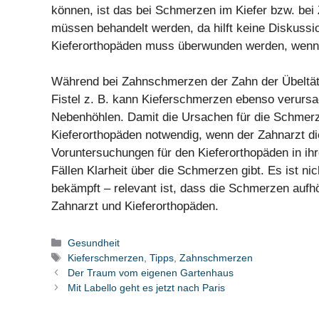
können, ist das bei Schmerzen im Kiefer bzw. be
müssen behandelt werden, da hilft keine Diskuss
Kieferorthopäden muss überwunden werden, wenn m
Während bei Zahnschmerzen der Zahn der Übeltäter
Fistel z. B. kann Kieferschmerzen ebenso verurs
Nebenhöhlen. Damit die Ursachen für die Schmerze
Kieferorthopäden notwendig, wenn der Zahnarzt di
Voruntersuchungen für den Kieferorthopäden in ih
Fällen Klarheit über die Schmerzen gibt. Es ist n
bekämpft – relevant ist, dass die Schmerzen aufh
Zahnarzt und Kieferorthopäden.
Kategorien
Gesundheit
Schlagwörter
Kieferschmerzen
,
Tipps
,
Zahnschmerzen
Der Traum vom eigenen Gartenhaus
Mit Labello geht es jetzt nach Paris