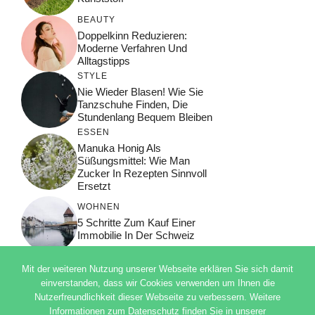
BEAUTY
Doppelkinn Reduzieren:
Moderne Verfahren Und
Alltagstipps
STYLE
Nie Wieder Blasen! Wie Sie
Tanzschuhe Finden, Die
Stundenlang Bequem Bleiben
ESSEN
Manuka Honig Als
Süßungsmittel: Wie Man
Zucker In Rezepten Sinnvoll
Ersetzt
WOHNEN
5 Schritte Zum Kauf Einer
Immobilie In Der Schweiz
Mit der weiteren Nutzung unserer Webseite erklären Sie sich damit
einverstanden, dass wir Cookies verwenden um Ihnen die
Nutzerfreundlichkeit dieser Webseite zu verbessern. Weitere
© 2026 ADSIMPLE
Informationen zum Datenschutz finden Sie in unserer