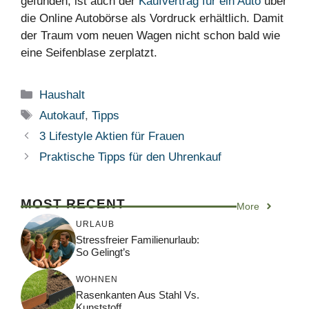
gefunden, ist auch der
Kaufvertrag für ein Auto
über
die Online Autobörse als Vordruck erhältlich. Damit
der Traum vom neuen Wagen nicht schon bald wie
eine Seifenblase zerplatzt.
Kategorien
Haushalt
Schlagwörter
Autokauf
,
Tipps
3 Lifestyle Aktien für Frauen
Praktische Tipps für den Uhrenkauf
MOST RECENT
More
URLAUB
Stressfreier Familienurlaub:
So Gelingt’s
WOHNEN
Rasenkanten Aus Stahl Vs.
Kunststoff