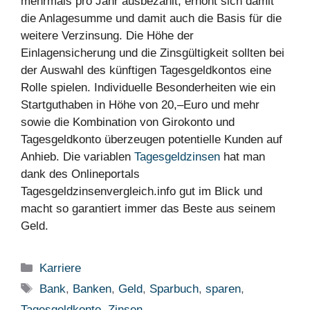
mehrmals pro Jahr ausbezahlt, erhöht sich damit
die Anlagesumme und damit auch die Basis für die
weitere Verzinsung. Die Höhe der
Einlagensicherung und die Zinsgültigkeit sollten bei
der Auswahl des künftigen Tagesgeldkontos eine
Rolle spielen. Individuelle Besonderheiten wie ein
Startguthaben in Höhe von 20,–Euro und mehr
sowie die Kombination von Girokonto und
Tagesgeldkonto überzeugen potentielle Kunden auf
Anhieb. Die variablen
Tagesgeldzinsen
hat man
dank des Onlineportals
Tagesgeldzinsenvergleich.info gut im Blick und
macht so garantiert immer das Beste aus seinem
Geld.
Kategorien
Karriere
Schlagwörter
Bank
,
Banken
,
Geld
,
Sparbuch
,
sparen
,
Tagesgeldkonto
,
Zinsen