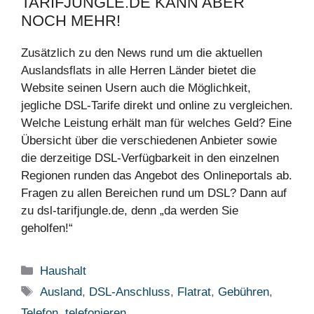
TARIFJUNGLE.DE KANN ABER
NOCH MEHR!
Zusätzlich zu den News rund um die aktuellen
Auslandsflats in alle Herren Länder bietet die
Website seinen Usern auch die Möglichkeit,
jegliche DSL-Tarife direkt und online zu vergleichen.
Welche Leistung erhält man für welches Geld? Eine
Übersicht über die verschiedenen Anbieter sowie
die derzeitige DSL-Verfügbarkeit in den einzelnen
Regionen runden das Angebot des Onlineportals ab.
Fragen zu allen Bereichen rund um DSL? Dann auf
zu dsl-tarifjungle.de, denn „da werden Sie
geholfen!“
Kategorien
Haushalt
Schlagwörter
Ausland
,
DSL-Anschluss
,
Flatrat
,
Gebühren
,
Telefon
,
telefonieren