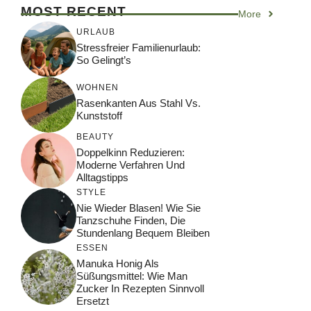
MOST RECENT
More
URLAUB
Stressfreier Familienurlaub:
So Gelingt’s
WOHNEN
Rasenkanten Aus Stahl Vs.
Kunststoff
BEAUTY
Doppelkinn Reduzieren:
Moderne Verfahren Und
Alltagstipps
STYLE
Nie Wieder Blasen! Wie Sie
Tanzschuhe Finden, Die
Stundenlang Bequem Bleiben
ESSEN
Manuka Honig Als
Süßungsmittel: Wie Man
Zucker In Rezepten Sinnvoll
Ersetzt