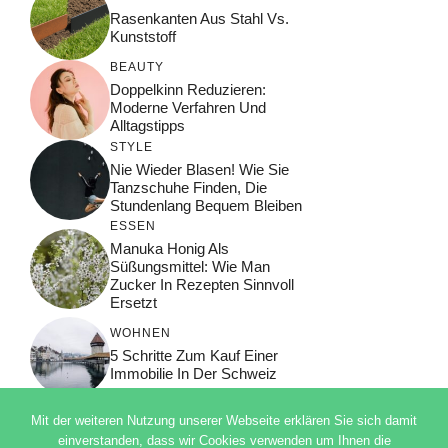
Rasenkanten Aus Stahl Vs.
Kunststoff
BEAUTY
Doppelkinn Reduzieren:
Moderne Verfahren Und
Alltagstipps
STYLE
Nie Wieder Blasen! Wie Sie
Tanzschuhe Finden, Die
Stundenlang Bequem Bleiben
ESSEN
Manuka Honig Als
Süßungsmittel: Wie Man
Zucker In Rezepten Sinnvoll
Ersetzt
WOHNEN
5 Schritte Zum Kauf Einer
Immobilie In Der Schweiz
Mit der weiteren Nutzung unserer Webseite erklären Sie sich damit
einverstanden, dass wir Cookies verwenden um Ihnen die