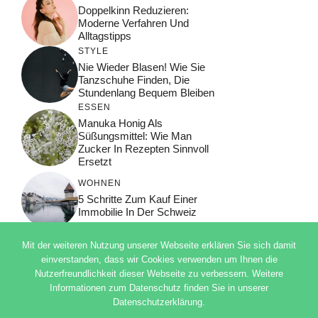
Doppelkinn Reduzieren:
Moderne Verfahren Und
Alltagstipps
STYLE
Nie Wieder Blasen! Wie Sie
Tanzschuhe Finden, Die
Stundenlang Bequem Bleiben
ESSEN
Manuka Honig Als
Süßungsmittel: Wie Man
Zucker In Rezepten Sinnvoll
Ersetzt
WOHNEN
5 Schritte Zum Kauf Einer
Immobilie In Der Schweiz
Mit der weiteren Nutzung unserer Webseite erklären Sie sich damit
einverstanden, dass wir Cookies verwenden um Ihnen die
Nutzerfreundlichkeit dieser Webseite zu verbessern. Weitere
© 2026 ADSIMPLE
Informationen zum Datenschutz finden Sie in unserer
DATENSCHUTZERKLÄRUNG
Datenschutzerklärung.
IMPRESSUM