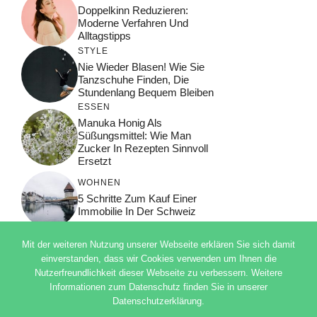
Doppelkinn Reduzieren:
Moderne Verfahren Und
Alltagstipps
STYLE
Nie Wieder Blasen! Wie Sie
Tanzschuhe Finden, Die
Stundenlang Bequem Bleiben
ESSEN
Manuka Honig Als
Süßungsmittel: Wie Man
Zucker In Rezepten Sinnvoll
Ersetzt
WOHNEN
5 Schritte Zum Kauf Einer
Immobilie In Der Schweiz
Mit der weiteren Nutzung unserer Webseite erklären Sie sich damit
einverstanden, dass wir Cookies verwenden um Ihnen die
Nutzerfreundlichkeit dieser Webseite zu verbessern. Weitere
© 2026 ADSIMPLE
Informationen zum Datenschutz finden Sie in unserer
DATENSCHUTZERKLÄRUNG
Datenschutzerklärung.
IMPRESSUM