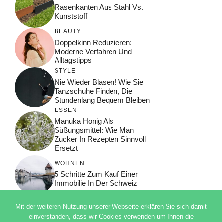
Rasenkanten Aus Stahl Vs.
Kunststoff
BEAUTY
Doppelkinn Reduzieren:
Moderne Verfahren Und
Alltagstipps
STYLE
Nie Wieder Blasen! Wie Sie
Tanzschuhe Finden, Die
Stundenlang Bequem Bleiben
ESSEN
Manuka Honig Als
Süßungsmittel: Wie Man
Zucker In Rezepten Sinnvoll
Ersetzt
WOHNEN
5 Schritte Zum Kauf Einer
Immobilie In Der Schweiz
Mit der weiteren Nutzung unserer Webseite erklären Sie sich damit
einverstanden, dass wir Cookies verwenden um Ihnen die