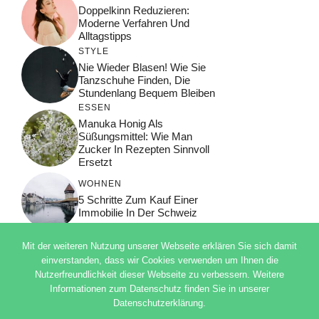
Doppelkinn Reduzieren:
Moderne Verfahren Und
Alltagstipps
STYLE
Nie Wieder Blasen! Wie Sie
Tanzschuhe Finden, Die
Stundenlang Bequem Bleiben
ESSEN
Manuka Honig Als
Süßungsmittel: Wie Man
Zucker In Rezepten Sinnvoll
Ersetzt
WOHNEN
5 Schritte Zum Kauf Einer
Immobilie In Der Schweiz
Mit der weiteren Nutzung unserer Webseite erklären Sie sich damit
einverstanden, dass wir Cookies verwenden um Ihnen die
Nutzerfreundlichkeit dieser Webseite zu verbessern. Weitere
© 2026 ADSIMPLE
Informationen zum Datenschutz finden Sie in unserer
DATENSCHUTZERKLÄRUNG
Datenschutzerklärung.
IMPRESSUM