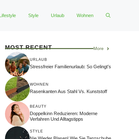
Lifestyle
Style
Urlaub
Wohnen
MOST RECENT
More
URLAUB
Stressfreier Familienurlaub: So Gelingt’s
WOHNEN
Rasenkanten Aus Stahl Vs. Kunststoff
BEAUTY
Doppelkinn Reduzieren: Moderne
Verfahren Und Alltagstipps
STYLE
Nie Wieder Blasen! Wie Sie Tanzschuhe