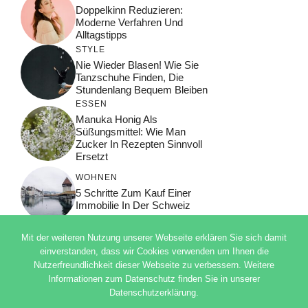
Doppelkinn Reduzieren:
Moderne Verfahren Und
Alltagstipps
STYLE
Nie Wieder Blasen! Wie Sie
Tanzschuhe Finden, Die
Stundenlang Bequem Bleiben
ESSEN
Manuka Honig Als
Süßungsmittel: Wie Man
Zucker In Rezepten Sinnvoll
Ersetzt
WOHNEN
5 Schritte Zum Kauf Einer
Immobilie In Der Schweiz
Mit der weiteren Nutzung unserer Webseite erklären Sie sich damit
einverstanden, dass wir Cookies verwenden um Ihnen die
Nutzerfreundlichkeit dieser Webseite zu verbessern. Weitere
© 2026 ADSIMPLE
Informationen zum Datenschutz finden Sie in unserer
DATENSCHUTZERKLÄRUNG
Datenschutzerklärung.
IMPRESSUM