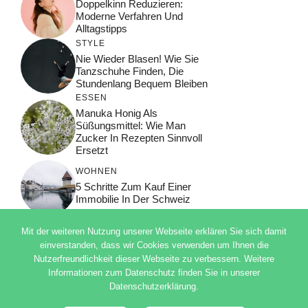
Doppelkinn Reduzieren:
Moderne Verfahren Und
Alltagstipps
STYLE
Nie Wieder Blasen! Wie Sie
Tanzschuhe Finden, Die
Stundenlang Bequem Bleiben
ESSEN
Manuka Honig Als
Süßungsmittel: Wie Man
Zucker In Rezepten Sinnvoll
Ersetzt
WOHNEN
5 Schritte Zum Kauf Einer
Immobilie In Der Schweiz
Mit der weiteren Nutzung unserer Webseite erklären Sie sich damit
einverstanden, dass wir Cookies verwenden um Ihnen die
Nutzerfreundlichkeit dieser Webseite zu verbessern. Weitere
© 2026 ADSIMPLE
Informationen zum Datenschutz finden Sie in unserer
DATENSCHUTZERKLÄRUNG
Datenschutzerklärung.
IMPRESSUM