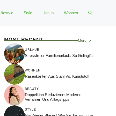
Lifestyle
Style
Urlaub
Wohnen
MOST RECENT
More
URLAUB
Stressfreier Familienurlaub: So Gelingt’s
WOHNEN
Rasenkanten Aus Stahl Vs. Kunststoff
BEAUTY
Doppelkinn Reduzieren: Moderne
Verfahren Und Alltagstipps
STYLE
Nie Wieder Blasen! Wie Sie Tanzschuhe