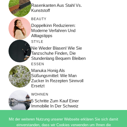
Rasenkanten Aus Stahl Vs.
Kunststoff
BEAUTY
Doppelkinn Reduzieren:
Moderne Verfahren Und
Alltagstipps
STYLE
Nie Wieder Blasen! Wie Sie
Tanzschuhe Finden, Die
Stundenlang Bequem Bleiben
ESSEN
Manuka Honig Als
Süßungsmittel: Wie Man
Zucker In Rezepten Sinnvoll
Ersetzt
WOHNEN
5 Schritte Zum Kauf Einer
Immobilie In Der Schweiz
Mit der weiteren Nutzung unserer Webseite erklären Sie sich damit
einverstanden, dass wir Cookies verwenden um Ihnen die