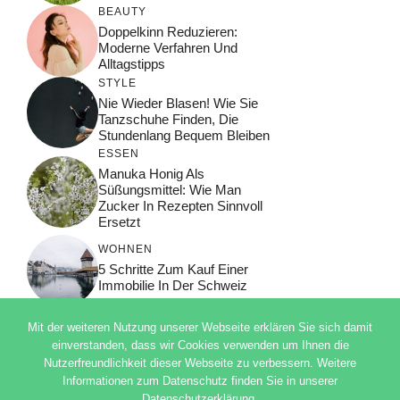
BEAUTY
Doppelkinn Reduzieren:
Moderne Verfahren Und
Alltagstipps
STYLE
Nie Wieder Blasen! Wie Sie
Tanzschuhe Finden, Die
Stundenlang Bequem Bleiben
ESSEN
Manuka Honig Als
Süßungsmittel: Wie Man
Zucker In Rezepten Sinnvoll
Ersetzt
WOHNEN
5 Schritte Zum Kauf Einer
Immobilie In Der Schweiz
Mit der weiteren Nutzung unserer Webseite erklären Sie sich damit
einverstanden, dass wir Cookies verwenden um Ihnen die
Nutzerfreundlichkeit dieser Webseite zu verbessern. Weitere
© 2026 ADSIMPLE
Informationen zum Datenschutz finden Sie in unserer
DATENSCHUTZERKLÄRUNG
Datenschutzerklärung.