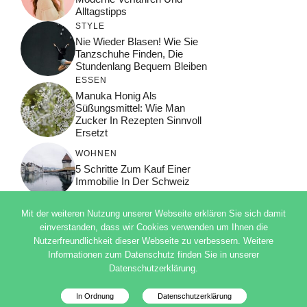
Alltagstipps
STYLE
Nie Wieder Blasen! Wie Sie
Tanzschuhe Finden, Die
Stundenlang Bequem Bleiben
ESSEN
Manuka Honig Als
Süßungsmittel: Wie Man
Zucker In Rezepten Sinnvoll
Ersetzt
WOHNEN
5 Schritte Zum Kauf Einer
Immobilie In Der Schweiz
Mit der weiteren Nutzung unserer Webseite erklären Sie sich damit
einverstanden, dass wir Cookies verwenden um Ihnen die
Nutzerfreundlichkeit dieser Webseite zu verbessern. Weitere
© 2026 ADSIMPLE
Informationen zum Datenschutz finden Sie in unserer
DATENSCHUTZERKLÄRUNG
Datenschutzerklärung.
IMPRESSUM
Deutsch
In Ordnung
Datenschutzerklärung
Datenschutzinfo