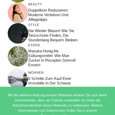
BEAUTY
Doppelkinn Reduzieren:
Moderne Verfahren Und
Alltagstipps
STYLE
Nie Wieder Blasen! Wie Sie
Tanzschuhe Finden, Die
Stundenlang Bequem Bleiben
ESSEN
Manuka Honig Als
Süßungsmittel: Wie Man
Zucker In Rezepten Sinnvoll
Ersetzt
WOHNEN
5 Schritte Zum Kauf Einer
Immobilie In Der Schweiz
Mit der weiteren Nutzung unserer Webseite erklären Sie sich damit
einverstanden, dass wir Cookies verwenden um Ihnen die
Nutzerfreundlichkeit dieser Webseite zu verbessern. Weitere
© 2026 ADSIMPLE
Informationen zum Datenschutz finden Sie in unserer
DATENSCHUTZERKLÄRUNG